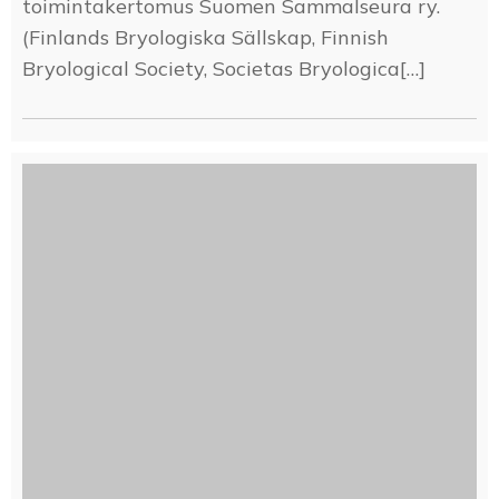
toimintakertomus Suomen Sammalseura ry.
(Finlands Bryologiska Sällskap, Finnish
Bryological Society, Societas Bryologica[…]